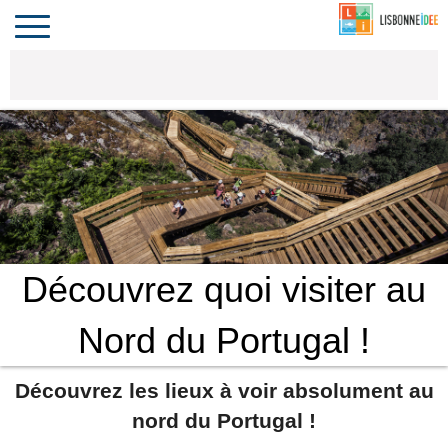
CONTACT
INVESTIR
COMPORTA
ALGARVE
LE PORTUGAL
Toggle
navigation
Découvrez quoi visiter au
Nord du Portugal !
Découvrez les lieux à voir absolument au
nord du Portugal !