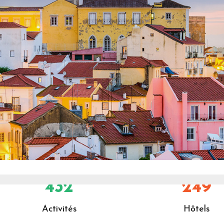
432
249
Activités
Hôtels