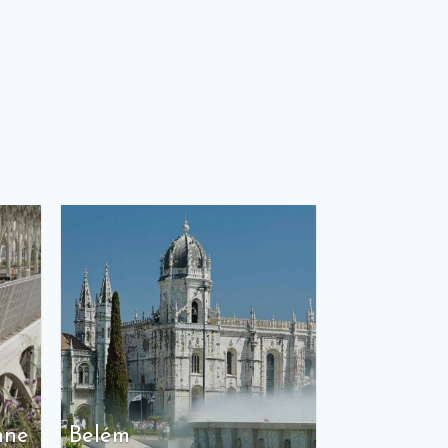
nne
Belém