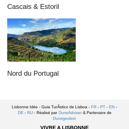
Cascais & Estoril
Nord du Portugal
Lisbonne Idée - Guia TurÃ­stico de Lisboa -
FR
-
PT
-
EN
-
DE
-
RU
- Réalisé par
DuneAdviser
& Partenaire de
Dunegestion
VIVRE A LISBONNE