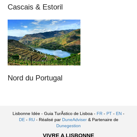
Cascais & Estoril
Nord du Portugal
Lisbonne Idée - Guia TurÃ­stico de Lisboa -
FR
-
PT
-
EN
-
DE
-
RU
- Réalisé par
DuneAdviser
& Partenaire de
Dunegestion
VIVRE A LISBONNE