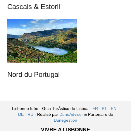
Cascais & Estoril
Nord du Portugal
Lisbonne Idée - Guia TurÃ­stico de Lisboa -
FR
-
PT
-
EN
-
DE
-
RU
- Réalisé par
DuneAdviser
& Partenaire de
Dunegestion
VIVRE A LISBONNE