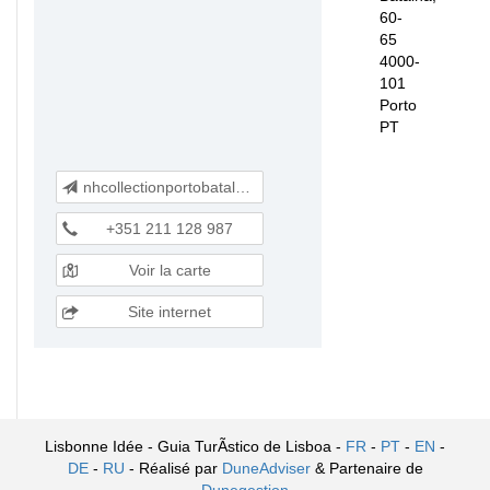
60-
65
4000-
101
Porto
PT
nhcollectionportobatalha@nh-hotels.com
+351 211 128 987
Voir la carte
Site internet
Lisbonne Idée - Guia TurÃ­stico de Lisboa -
FR
-
PT
-
EN
-
DE
-
RU
- Réalisé par
DuneAdviser
& Partenaire de