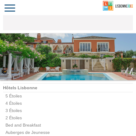
CONTACT
INVESTIR
COMPORTA
ALGARVE
LE PORTUGAL
Toggle
navigation
Hôtels Lisbonne
5 Étoiles
4 Étoiles
3 Étoiles
2 Étoiles
Bed and Breakfast
Auberges de Jeunesse