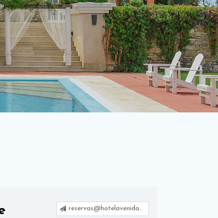
e
reservas@hotelavenidapalace.pt