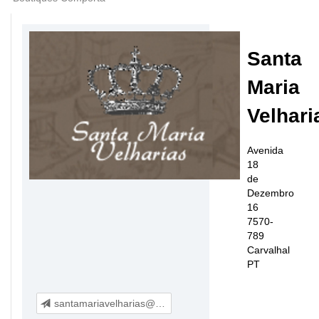
Santa
Maria
Velhari
Avenida
18
de
Dezembro
16
7570-
789
Carvalhal
PT
santamariavelharias@sapo.pt