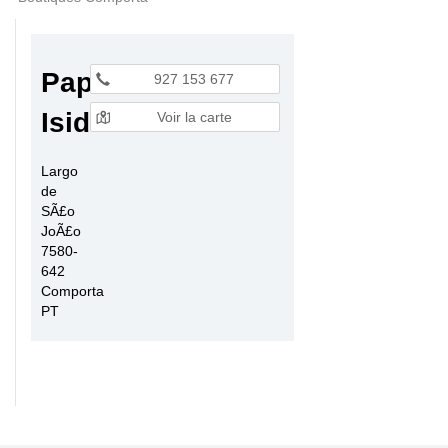
Papelaria
927 153 677
Isidora
Voir la carte
Largo
de
SÃ£o
JoÃ£o
7580-
642
Comporta
PT