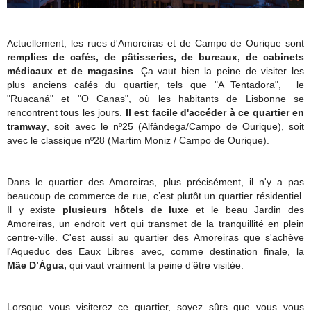
Actuellement, les rues d'Amoreiras et de Campo de Ourique sont
remplies de cafés, de pâtisseries, de bureaux, de cabinets
médicaux et de magasins
. Ça vaut bien la peine de visiter les
plus anciens cafés du quartier, tels que "A Tentadora", le
"Ruacaná" et "O Canas", où les habitants de Lisbonne se
rencontrent tous les jours.
Il
est facile d'accéder à ce quartier en
tramway
, soit avec le nº25 (Alfândega/Campo de Ourique), soit
avec le classique nº28 (Martim Moniz / Campo de Ourique).
Dans le quartier des Amoreiras, plus précisément, il n'y a pas
beaucoup de commerce de rue, c’est plutôt un quartier résidentiel.
Il y existe
plusieurs hôtels de luxe
et le beau Jardin des
Amoreiras, un endroit vert qui transmet de la tranquillité en plein
centre-ville. C'est aussi au quartier des Amoreiras que s'achève
l'Aqueduc des Eaux Libres avec, comme destination finale, la
Mãe D’Água,
qui vaut vraiment la peine d’être visitée.
Lorsque vous visiterez ce quartier, soyez sûrs que vous vous