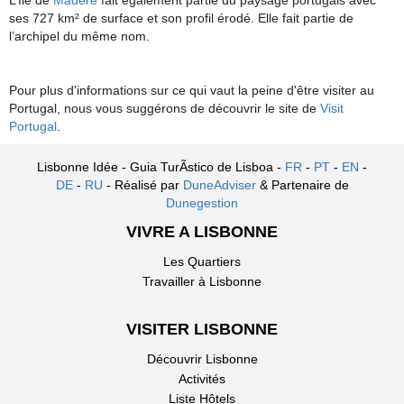
L’île de
Madère
fait également partie du paysage portugais avec
ses 727 km² de surface et son profil érodé. Elle fait partie de
l’archipel du même nom.
Pour plus d'informations sur ce qui vaut la peine d'être visiter au
Portugal, nous vous suggérons de découvrir le site de
Visit
Portugal
.
Lisbonne Idée - Guia TurÃ­stico de Lisboa -
FR
-
PT
-
EN
-
DE
-
RU
- Réalisé par
DuneAdviser
& Partenaire de
Dunegestion
VIVRE A LISBONNE
Les Quartiers
Travailler à Lisbonne
VISITER LISBONNE
Découvrir Lisbonne
Activités
Liste Hôtels