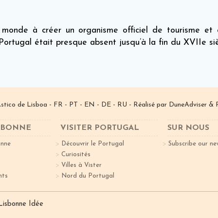
onde à créer un organisme officiel de tourisme et à
ortugal était presque absent jusqu’à la fin du XVIIe siè
­stico de Lisboa -
FR
-
PT
-
EN
-
DE
-
RU
- Réalisé par
DuneAdviser
& 
ISBONNE
VISITER PORTUGAL
SUR NOUS
onne
Découvrir le Portugal
Subscribe our ne
Curiosités
Villes à Vister
nts
Nord du Portugal
 Lisbonne Idée