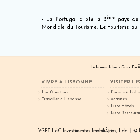
ème
- Le Portugal a été le 3
pays du m
Mondiale du Tourisme. Le tourisme au P
Lisbonne Idée - Guia TurÃ
VIVRE A LISBONNE
VISITER L
Les Quartiers
Découvrir Lisb
Travailler à Lisbonne
Activités
Liste Hôtels
Liste Restaura
VGPT I â€ Investimentos ImobiliÃ¡rios, Lda. | ©