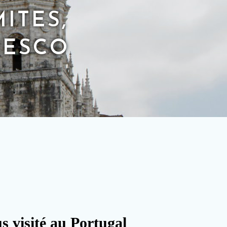
ITES,
NESCO
 visité au Portugal