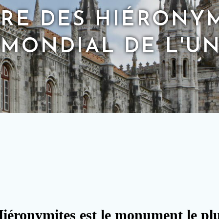
RE DES HIÉRONYM
 MONDIAL DE L'U
iéronymites est le monument le plus