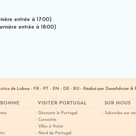
rnière entrée à 17:00)
ernière entrée à 18:00)
­stico de Lisboa -
FR
-
PT
-
EN
-
DE
-
RU
- Réalisé par
DuneAdviser
& 
ISBONNE
VISITER PORTUGAL
SUR NOUS
onne
Découvrir le Portugal
Subscribe our ne
Curiosités
Villes à Vister
nts
Nord du Portugal