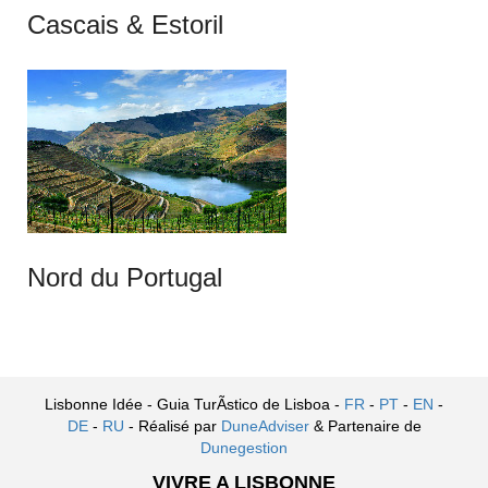
Cascais & Estoril
Nord du Portugal
Lisbonne Idée - Guia TurÃ­stico de Lisboa -
FR
-
PT
-
EN
-
DE
-
RU
- Réalisé par
DuneAdviser
& Partenaire de
Dunegestion
VIVRE A LISBONNE