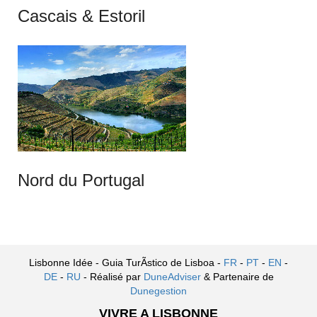
Cascais & Estoril
Nord du Portugal
Lisbonne Idée - Guia TurÃ­stico de Lisboa -
FR
-
PT
-
EN
-
DE
-
RU
- Réalisé par
DuneAdviser
& Partenaire de
Dunegestion
VIVRE A LISBONNE