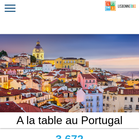
CONTACT
INVESTIR
COMPORTA
ALGARVE
LE PORTUGAL
Toggle
navigation
A la table au Portugal