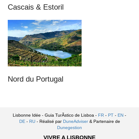
Cascais & Estoril
Nord du Portugal
Lisbonne Idée - Guia TurÃ­stico de Lisboa -
FR
-
PT
-
EN
-
DE
-
RU
- Réalisé par
DuneAdviser
& Partenaire de
Dunegestion
VIVRE A LISBONNE